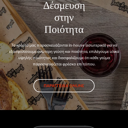
Δέσμευση
στην
Ποιότητα
Τα κρέατά μας παρασκευάζονται in-house (εσωτερικά) για να
εξασφαλίσουμε ανώτερη γεύση και ποιότητα, επιλέγουμε υλικά
υψηλής ποιότητας και διασφαλίζουμε ότι κάθε γεύμα
παρασκευάζεται φρέσκο επί τόπου.
ΠΑΡΑΓΓΕΛΙΑ ONLINE