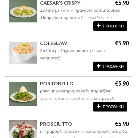
€5,90
CAESAR'S CRISPY
Σαλάτα με iceberg, τραγανές κοτομπουκιες
,Παρμεζανα ,κρουτον & caesar's sauce
ΠΡΟΣΘΗΚΗ
€5,90
COLESLAW
Σαλάτα με λάχανο , καρότο & sauce
γιαουρτιού
ΠΡΟΣΘΗΚΗ
€5,90
PORTOBELLO
ρόκα με μανιτάρια, καρύδι, παρμεζάνα,
croutons και vinaigrette balsamic με μέλι
ΠΡΟΣΘΗΚΗ
€5,90
PROSCIUTTO
mix μαρούλι, σπανάκι & ρόκα, καρύδι, σταφίδα,