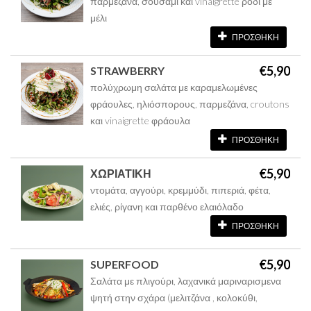
παρμεζάνα, σουσάμι και vinaigrette ρόδι με
μέλι
ΠΡΟΣΘΗΚΗ
€5,90
STRAWBERRY
πολύχρωμη σαλάτα με καραμελωμένες
φράουλες, ηλιόσπορους, παρμεζάνα, croutons
και vinaigrette φράουλα
ΠΡΟΣΘΗΚΗ
€5,90
ΧΩΡΙΑΤΙΚΗ
ντομάτα, αγγούρι, κρεμμύδι, πιπεριά, φέτα,
ελιές, ρίγανη και παρθένο ελαιόλαδο
ΠΡΟΣΘΗΚΗ
€5,90
SUPERFOOD
Σαλάτα με πλιγούρι, λαχανικά μαριναρισμενα
ψητή στην σχάρα (μελιτζάνα , κολοκύθι,