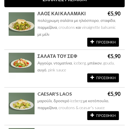
€5,90
ΛΑΟΣ ΚΑΙ ΚΑΛΑΜΑΚΙ
πολύχρωμη σαλάτα με ηλιόσπορο, σταφίδα,
παρμεζάνα, croutons και vinaigrette balsamic
με μέλι
ΠΡΟΣΘΗΚΗ
€5,90
ΣΑΛΑΤΑ ΤΟΥ ΣΕΦ
Αγγούρι, ντοματίνια, iceberg, μπέικον, gouda,
αυγό, pink sauce
ΠΡΟΣΘΗΚΗ
€5,90
CAESAR'S LAOS
μαρούλι, δροσερό iceberg με κοτόπουλο,
παρμεζάνα, croutons & ceasar's sauce
ΠΡΟΣΘΗΚΗ