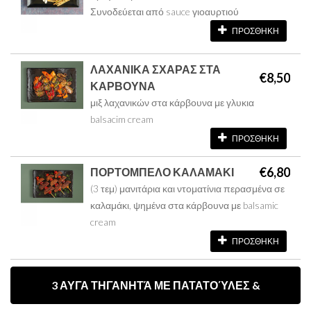
Συνοδεύεται από sauce γιοαυρτιού
ΠΡΟΣΘΗΚΗ
ΛΑΧΑΝΙΚΑ ΣΧΑΡΑΣ ΣΤΑ
€8,50
ΚΑΡΒΟΥΝΑ
μιξ λαχανικών στα κάρβουνα με γλυκια
balsacim cream
ΠΡΟΣΘΗΚΗ
€6,80
ΠΟΡΤΟΜΠΕΛΟ ΚΑΛΑΜΑΚΙ
(3 τεμ) μανιτάρια και ντοματίνια περασμένα σε
καλαμάκι, ψημένα στα κάρβουνα με balsamic
cream
ΠΡΟΣΘΗΚΗ
3 ΑΥΓΑ ΤΗΓΑΝΗΤΆ ΜΕ ΠΑΤΑΤΟΎΛΕΣ &