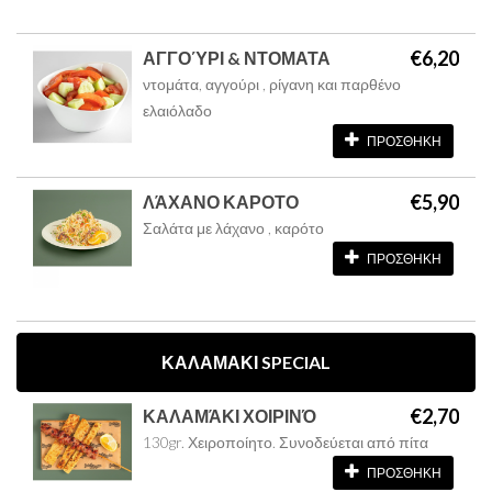
€6,20
ΑΓΓΟΎΡΙ & ΝΤΟΜΑΤΑ
ντομάτα, αγγούρι , ρίγανη και παρθένο
ελαιόλαδο
ΠΡΟΣΘΗΚΗ
€5,90
ΛΆΧΑΝΟ ΚΑΡΟΤΟ
Σαλάτα με λάχανο , καρότο
ΠΡΟΣΘΗΚΗ
ΚΑΛΑΜΑΚΙ SPECIAL
€2,70
ΚΑΛΑΜΆΚΙ ΧΟΙΡΙΝΌ
130gr. Χειροποίητο. Συνοδεύεται από πίτα
ΠΡΟΣΘΗΚΗ