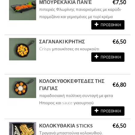
€7,50
ΜΠΟΥΡΕΚΆΚΙΑ ΠΑΝΈ
πιπεριές Φλωρίνης παναρισμένες με καρύδι-
παρμεζάνα και γεμισμένες με τυρί κρέμα
ΠΡΟΣΘΗΚΗ
€6,50
ΣΑΓΑΝΑΚΙ ΚΡΗΤΗΣ
Crispy μπουκίτσες σε κουρκούτι
ΠΡΟΣΘΗΚΗ
ΚΟΛΟΚΥΘΟΚΕΦΤΕΔΕΣ ΤΗΣ
€6,80
ΓΙΑΓΙΑΣ
παραδοσιακή πολίτικη συνταγή με φετα
Ηπειρος και sauce γιαουρτιού
ΠΡΟΣΘΗΚΗ
€6,50
ΚΟΛΟΚΥΘΑΚΙΑ STICKS
Τραγανά μπαστούνια κολοκυθιού.