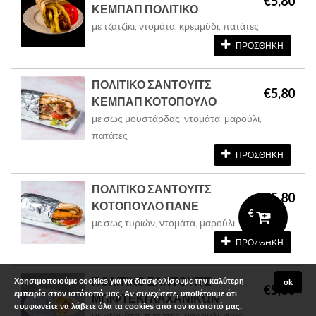
€5,80
ΚΕΜΠΑΠ ΠΟΛΙΤΙΚΟ
με τζατζίκι, ντομάτα, κρεμμύδι, πατάτες
ΠΡΟΣΘΗΚΗ
ΠΟΛΙΤΙΚΟ ΣΑΝΤΟΥΙΤΣ
€5,80
ΚΕΜΠΑΠ ΚΟΤΟΠΟΥΛΟ
με σως μουστάρδας, ντομάτα, μαρούλι,
πατάτες
ΠΡΟΣΘΗΚΗ
ΠΟΛΙΤΙΚΟ ΣΑΝΤΟΥΙΤΣ
€5,80
ΚΟΤΟΠΟΥΛΟ ΠΑΝΕ
€
με σως τυριών, ντομάτα, μαρούλι, πατάτες
ΠΡΟΣΘΗΚΗ
ΠΟΛΙΤΙΚΟ ΣΑΝΤΟΥΙΤΣ
Χρησιμοποιούμε cookies για να διασφαλίσουμε την καλύτερη
ok
€5,80
εμπειρία στον ιστότοπό μας. Αν συνεχίσετε, υποθέτουμε ότι
ΜΠΙΦΤΕΚΙ ΛΑΧΑΝΙΚΩΝ
συμφωνείτε να λάβετε όλα τα cookies από τον ιστότοπό μας.
με ντομάτα, πατάτες, μαρούλι, σως